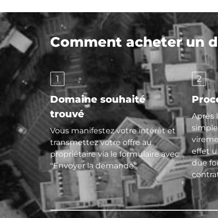
Comment acheter un do
1
2
Domaine souhaité
Proc
trouvé
Après 
simple
Vous manifestez votre intérêt et
vireme
transmettez votre offre au
effet 
propriétaire via le formulaire avec
due f
"Envoyer la demande".
contra