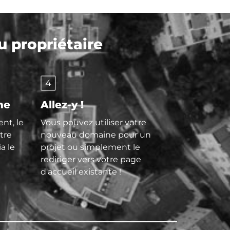
 propriétaire
4
ne
Allez-y !
nt, le
Vous pouvez utiliser votre
tre
nouveau domaine pour un
ia le
projet ou simplement le
rediriger vers votre page
d'accueil existante !