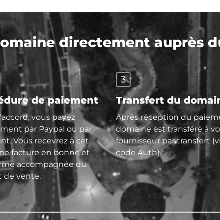
maine directement auprès du
3
édure de paiement
Transfert du domai
l'accord, vous payez
Après réception du paieme
ment par Paypal ou par
domaine est transféré à vo
nt. Vous recevrez à cet
fournisseur par transfert (v
une facture en bonne et
code Auth).
orme accompagnée du
t de vente.