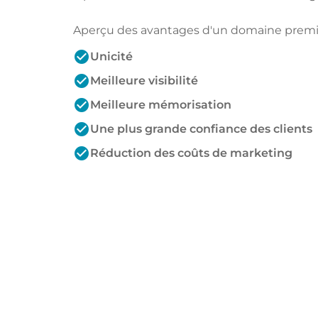
Aperçu des avantages d'un domaine prem
check_circle
Unicité
check_circle
Meilleure visibilité
check_circle
Meilleure mémorisation
check_circle
Une plus grande confiance des clients
check_circle
Réduction des coûts de marketing